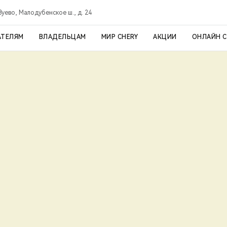
уево, Малодубенское ш., д. 24
АТЕЛЯМ
ВЛАДЕЛЬЦАМ
МИР CHERY
АКЦИИ
ОНЛАЙН 