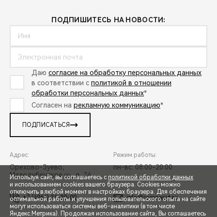
ПОДПИШИТЕСЬ НА НОВОСТИ:
Даю
согласие на обработку персональных данных
в соответствии с
политикой в отношении
обработки персональных данных
*
Согласен на
рекламную коммуникацию
*
ПОДПИСАТЬСЯ
Адрес:
Режим работы:
Орехово-Зуево,
пн-вс: 08:00-20:00
Малодубенское ш., д. 24
Используя сайт, вы соглашаетесь с
политикой обработки данных
и использованием cookies вашего браузера. Cookies можно
отключить в любой момент в настройках браузера. Для обеспечения
+7 (4964) 24-30-00
info@companyt.ru
оптимальной работы и улучшения пользовательского опыта на сайте
могут использоваться системы веб-аналитики (в том числе
СПЕЦПРЕДЛОЖЕНИЯ
Яндекс.Метрика). Продолжая использование сайта, Вы соглашаетесь