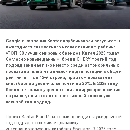
CHERY REMOTE
CHERY И СПОРТ
НАШИ МЕРОПРИЯТИЯ
Google и компания Kantar опубликовали результаты
ВИДЕООБЗОРЫ
ежегодного совместного исследования – рейтинг
«ТОП-50 лучших мировых брендов Китая 2025 года».
Согласно новым данным, бренд CHERY третий год
CHERY ДЛЯ ДЕТЕЙ
подряд занимает 1-ое место среди автомобильных
производителей и поднялся на две позиции в общем
рейтинге — до 12-й строки, при этом показатель
силы бренда увеличился почти на 30%. В 2025 году
бренд не только укрепил свои лидирующие позиции
на рынке, но и входит в престижный список уже
восьмой год подряд.
Проект Kantar BrandZ, который проводится уже девятый
год подряд, отслеживает динамику
интернационализации китайских брендов. В 2025 году